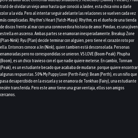
trató de olvidar un viejo amor hasta que conoció a Jaidee, esta chica vino a darle
color a la vida. Pero al intentar seguir adelante las relaciones se vuelven cada vez
más complicadas. Rhythm’s Heart (Yatch-Maya): Rhythm, es el dueño de una tienda
de discos frente al mar con una conmovedora historia de amor. Pimdao, es una jóven
estrella en ascenso. Ambas partes se enamoran inesperadamente. Breakup Zone
(Plan-Nink): Ryu (Plan) decide terminar con alguien, pero tiene el corazón roto por
ella. Entonces conoce a Jin (Nink), quien tambien está desconsolada. Personas
enamoradas pero no correspondidas se unieron. VS LOVE (Boom-Peak): Phupha
(Boom), es un chico travieso con el que nadie quiere meterse. En cambio, Tonnam
(Peak), es un estudiante becado que acababa de mudarse. porque quiere encontrar
algunas respuestas. 50% My Puppy Love (Perth-Fairy): Beam (Perth), es un niño que
pasa desapercibido en la escuela y se enamora de Tonkhao (Fairy), una estudiante
recién transferida. Pero este amor tiene una gran ventaja, ellos son amigos
cercanos.