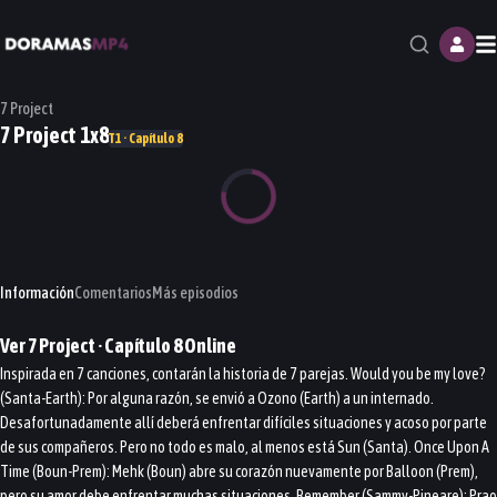
M
7 Project
7 Project 1x8
T1 · Capítulo 8
Información
Comentarios
Más episodios
Ver
7 Project
· Capítulo
8
Online
Inspirada en 7 canciones, contarán la historia de 7 parejas. Would you be my love?
(Santa-Earth): Por alguna razón, se envió a Ozono (Earth) a un internado.
Desafortunadamente allí deberá enfrentar difíciles situaciones y acoso por parte
de sus compañeros. Pero no todo es malo, al menos está Sun (Santa). Once Upon A
Time (Boun-Prem): Mehk (Boun) abre su corazón nuevamente por Balloon (Prem),
pero su amor debe enfrentar muchas situaciones. Remember (Sammy-Pineare): Prao