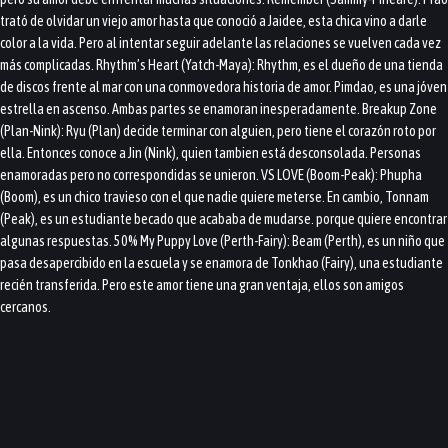
trató de olvidar un viejo amor hasta que conoció a Jaidee, esta chica vino a darle
color a la vida. Pero al intentar seguir adelante las relaciones se vuelven cada vez
más complicadas. Rhythm’s Heart (Yatch-Maya): Rhythm, es el dueño de una tienda
de discos frente al mar con una conmovedora historia de amor. Pimdao, es una jóven
estrella en ascenso. Ambas partes se enamoran inesperadamente. Breakup Zone
(Plan-Nink): Ryu (Plan) decide terminar con alguien, pero tiene el corazón roto por
ella. Entonces conoce a Jin (Nink), quien tambien está desconsolada. Personas
enamoradas pero no correspondidas se unieron. VS LOVE (Boom-Peak): Phupha
(Boom), es un chico travieso con el que nadie quiere meterse. En cambio, Tonnam
(Peak), es un estudiante becado que acababa de mudarse. porque quiere encontrar
algunas respuestas. 50% My Puppy Love (Perth-Fairy): Beam (Perth), es un niño que
pasa desapercibido en la escuela y se enamora de Tonkhao (Fairy), una estudiante
recién transferida. Pero este amor tiene una gran ventaja, ellos son amigos
cercanos.