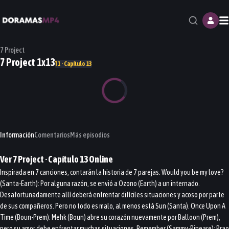
M
7 Project
7 Project 1x13
T1 · Capítulo 13
Información
Comentarios
Más episodios
Ver
7 Project
· Capítulo
13
Online
Inspirada en 7 canciones, contarán la historia de 7 parejas. Would you be my love?
(Santa-Earth): Por alguna razón, se envió a Ozono (Earth) a un internado.
Desafortunadamente allí deberá enfrentar difíciles situaciones y acoso por parte
de sus compañeros. Pero no todo es malo, al menos está Sun (Santa). Once Upon A
Time (Boun-Prem): Mehk (Boun) abre su corazón nuevamente por Balloon (Prem),
pero su amor debe enfrentar muchas situaciones. Remember (Sammy-Pineare): Prao