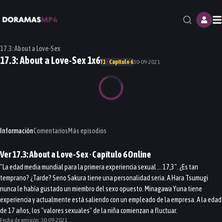
M
17.3: About a Love-Sex
17.3: About a Love-Sex 1x6
T1 · Capítulo 6
30-09-2021
Información
Comentarios
Más episodios
Ver
17.3: About a Love-Sex
· Capítulo
6
Online
"La edad media mundial para la primera experiencia sexual ... 17,3". ¿Es tan
temprano? ¿Tarde? Seno Sakura tiene una personalidad seria. A Hara Tsumugi
nunca le había gustado un miembro del sexo opuesto. Minagawa Yuna tiene
experiencia y actualmente está saliendo con un empleado de la empresa. A la edad
de 17 años, los "valores sexuales" de la niña comienzan a fluctuar.
Fecha de emisión:
30-09-2021