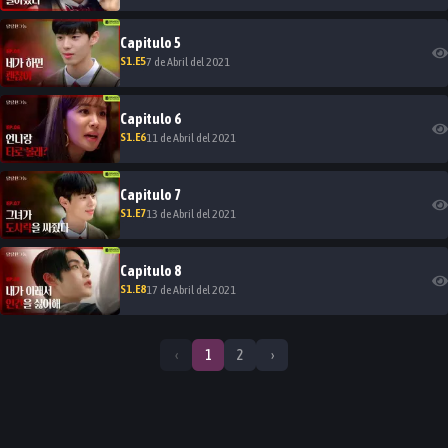
Capitulo
5
S
1
.E
5
7 de Abril del 2021
Capitulo
6
S
1
.E
6
11 de Abril del 2021
Capitulo
7
S
1
.E
7
13 de Abril del 2021
Capitulo
8
S
1
.E
8
17 de Abril del 2021
‹
1
2
›