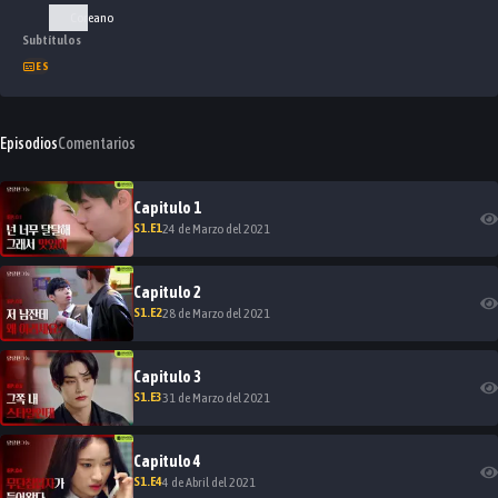
Coreano
Subtítulos
ES
Episodios
Comentarios
Capitulo
1
S
1
.E
1
24 de Marzo del 2021
Capitulo
2
S
1
.E
2
28 de Marzo del 2021
Capitulo
3
S
1
.E
3
31 de Marzo del 2021
Capitulo
4
S
1
.E
4
4 de Abril del 2021