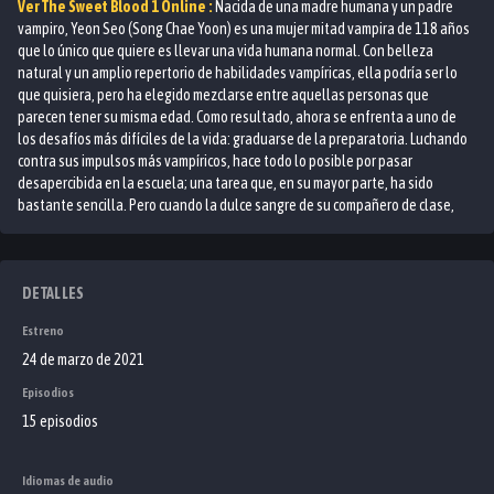
Ver
The Sweet Blood 1
Online :
Nacida de una madre humana y un padre
vampiro, Yeon Seo (Song Chae Yoon) es una mujer mitad vampira de 118 años
que lo único que quiere es llevar una vida humana normal. Con belleza
natural y un amplio repertorio de habilidades vampíricas, ella podría ser lo
que quisiera, pero ha elegido mezclarse entre aquellas personas que
parecen tener su misma edad. Como resultado, ahora se enfrenta a uno de
los desafíos más difíciles de la vida: graduarse de la preparatoria. Luchando
contra sus impulsos más vampíricos, hace todo lo posible por pasar
desapercibida en la escuela; una tarea que, en su mayor parte, ha sido
bastante sencilla. Pero cuando la dulce sangre de su compañero de clase,
Song Meo Roo (Kim Eo Jin), capta la atención de vampiros y hombres lobo por
igual, las cosas se vuelven un poco más complicadas. Tratando
desesperadamente de ignorar la encantadora atracción que ejerce la sangre
de Meo Roo, Yeon Seo se encarga de proteger a su compañero de aquellos
DETALLES
que quieren cazarlo. Mientras Yeon Seo y Meo Roo corren por sus vidas, la
Estreno
sangre en las venas de él es un llamado para ella. Al debatirse entre el deber
familiar y los deseos de su propio corazón, en el interior de Yeon Seo se libra
24 de marzo de 2021
una guerra. ¿Será ella capaz de aferrarse a su humanidad y resistir la
Episodios
tentación de la dulce sangre de este chico o su lado vampírico al final se
15 episodios
alzará victorioso? Basado en el webtoon "Dulce niña" de Nalchi y S, "La dulce
sangre" es un drama romántico de fantasía de 2021 dirigido por Ha Han Me.
Idiomas de audio