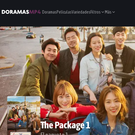
Doramas
Películas
Variedades
Filtros
Más
The Package 1
El paquete 1