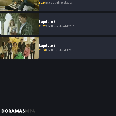
S
1
.E
6
28 de Octubre del 2017
Capitulo
7
S
1
.E
7
3 de Noviembre del 2017
Capitulo
8
S
1
.E
8
4 de Noviembre del 2017