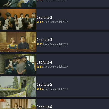
Capitulo
2
S
1
.E
2
14 de Octubre del 2017
Capitulo
3
S
1
.E
3
20 de Octubre del 2017
Capitulo
4
S
1
.E
4
21 de Octubre del 2017
Capitulo
5
S
1
.E
5
27 de Octubre del 2017
Capitulo
6