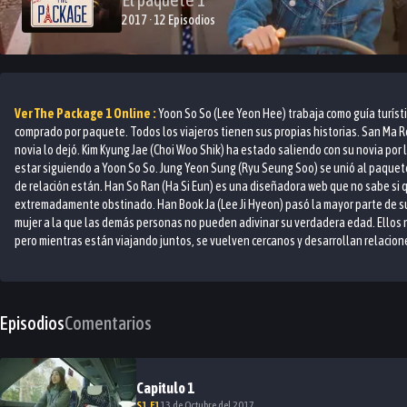
2017 · 12 Episodios
Ver
The Package 1
Online :
Yoon So So (Lee Yeon Hee) trabaja como guía turístic
comprado por paquete. Todos los viajeros tienen sus propias historias. San Ma R
novia lo dejó. Kim Kyung Jae (Choi Woo Shik) ha estado saliendo con su novia por
estar siguiendo a Yoon So So. Jung Yeon Sung (Ryu Seung Soo) se unió al paquete
de relación están. Han So Ran (Ha Si Eun) es una diseñadora web que no sabe si 
extremadamente obstinado. Han Book Ja (Lee Ji Hyeon) pasó la mayor parte de su
mujer a la que las demás personas no pueden adivinar su verdadera edad. Ellos n
pero mientras están viajando juntos, se vuelven cercanos y desarrollan relacion
Episodios
Comentarios
Capitulo
1
S
1
.E
1
13 de Octubre del 2017