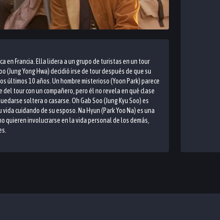
a en Francia. Ella lidera a un grupo de turistas en un tour
oo (Jung Yong Hwa) decidió irse de tour después de que su
 los últimos 10 años. Un hombre misterioso (Yoon Park) parece
 del tour con un compañero, pero él no revela en qué clase
quedarse soltera o casarse. Oh Gab Soo (Jung Kyu Soo) es
 vida cuidando de su esposo. Na Hyun (Park Yoo Na) es una
o quieren involucrarse en la vida personal de los demás,
es.