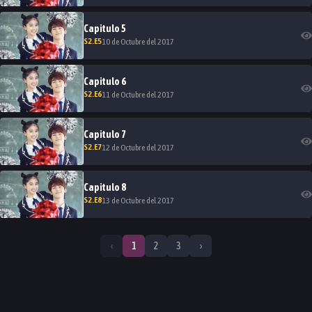
Capitulo
5
S
2
.E
5
10 de Octubre del 2017
Capitulo
6
S
2
.E
6
11 de Octubre del 2017
Capitulo
7
S
2
.E
7
12 de Octubre del 2017
Capitulo
8
S
2
.E
8
13 de Octubre del 2017
‹
1
2
3
›