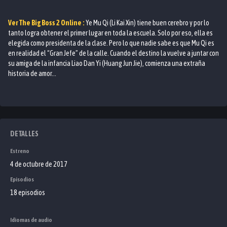
Ver
The Big Boss 2
Online :
Ye Mu Qi (Li Kai Xin) tiene buen cerebro y por lo
tanto logra obtener el primer lugar en toda la escuela. Solo por eso, ella es
elegida como presidenta de la clase. Pero lo que nadie sabe es que Mu Qi es
en realidad el “Gran Jefe” de la calle. Cuando el destino la vuelve a juntar con
su amiga de la infancia Liao Dan Yi (Huang Jun Jie), comienza una extraña
historia de amor...
DETALLES
Estreno
4 de octubre de 2017
Episodios
18 episodios
Idiomas de audio