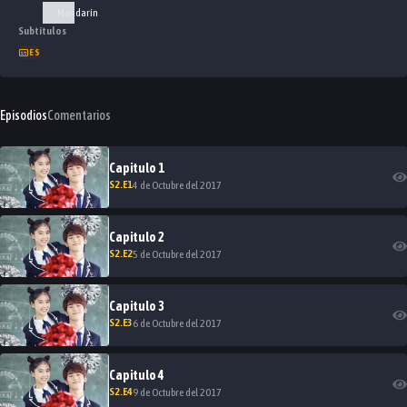
Mandarín
Subtítulos
ES
Episodios
Comentarios
Capitulo
1
S
2
.E
1
4 de Octubre del 2017
Capitulo
2
S
2
.E
2
5 de Octubre del 2017
Capitulo
3
S
2
.E
3
6 de Octubre del 2017
Capitulo
4
S
2
.E
4
9 de Octubre del 2017