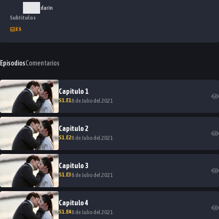
Mandarín
Subtítulos
ES
Episodios
Comentarios
Capitulo
1
S
1
.E
1
8 de Julio del 2021
Capitulo
2
S
1
.E
2
8 de Julio del 2021
Capitulo
3
S
1
.E
3
8 de Julio del 2021
Capitulo
4
S
1
.E
4
8 de Julio del 2021