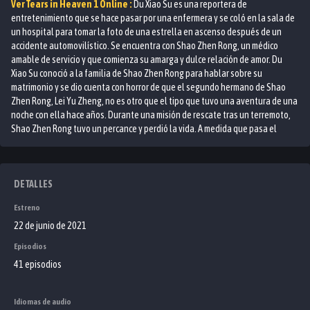
Ver
Tears in Heaven 1
Online :
Du Xiao Su es una reportera de
entretenimiento que se hace pasar por una enfermera y se coló en la sala de
un hospital para tomar la foto de una estrella en ascenso después de un
accidente automovilístico. Se encuentra con Shao Zhen Rong, un médico
amable de servicio y que comienza su amarga y dulce relación de amor. Du
Xiao Su conoció a la familia de Shao Zhen Rong para hablar sobre su
matrimonio y se dio cuenta con horror de que el segundo hermano de Shao
Zhen Rong, Lei Yu Zheng, no es otro que el tipo que tuvo una aventura de una
noche con ella hace años. Durante una misión de rescate tras un terremoto,
Shao Zhen Rong tuvo un percance y perdió la vida. A medida que pasa el
tiempo, a Lei Yu Zheng le resulta más difícil resistirse a sus sentimientos por
Du Xiao Su y se da cuenta de que se había enamorado de ella desde el
principio. ¿Du Xiao Su olvidará alguna vez a Shao Zhen Rong y aprenderá a
aceptar a Lei Yu Zheng?
DETALLES
Estreno
22 de junio de 2021
Episodios
41 episodios
Idiomas de audio