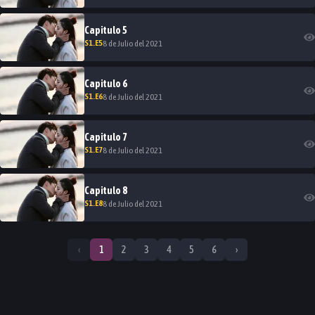
Capitulo
5
S
1
.E
5
8 de Julio del 2021
Capitulo
6
S
1
.E
6
8 de Julio del 2021
Capitulo
7
S
1
.E
7
8 de Julio del 2021
Capitulo
8
S
1
.E
8
8 de Julio del 2021
‹
1
2
3
4
5
6
›