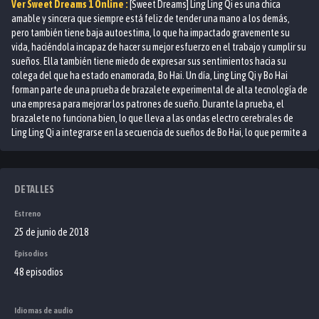
Ver
Sweet Dreams 1
Online :
[Sweet Dreams] Ling Ling Qi es una chica
amable y sincera que siempre está feliz de tender una mano a los demás,
pero también tiene baja autoestima, lo que ha impactado gravemente su
vida, haciéndola incapaz de hacer su mejor esfuerzo en el trabajo y cumplir su
sueños. Ella también tiene miedo de expresar sus sentimientos hacia su
colega del que ha estado enamorada, Bo Hai. Un día, Ling Ling Qi y Bo Hai
forman parte de una prueba de brazalete experimental de alta tecnología de
una empresa para mejorar los patrones de sueño. Durante la prueba, el
brazalete no funciona bien, lo que lleva a las ondas electro cerebrales de
Ling Ling Qi a integrarse en la secuencia de sueños de Bo Hai, lo que permite a
Ling Ling Qi entrar en los sueños de Bo Hai.
DETALLES
Estreno
25 de junio de 2018
Episodios
48 episodios
Idiomas de audio