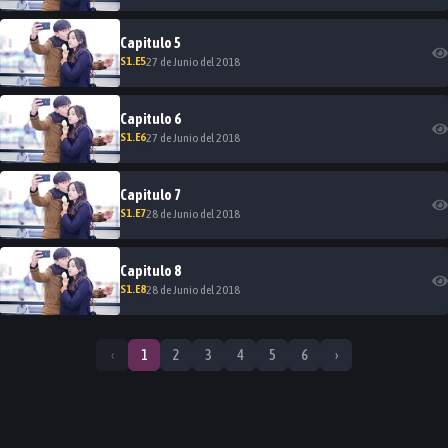
Capitulo
5
S
1
.E
5
27 de Junio del 2018
Capitulo
6
S
1
.E
6
27 de Junio del 2018
Capitulo
7
S
1
.E
7
28 de Junio del 2018
Capitulo
8
S
1
.E
8
28 de Junio del 2018
‹
1
2
3
4
5
6
›