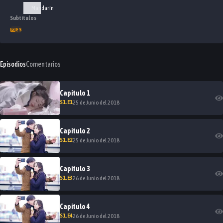
Mandarín
Subtítulos
ES
Episodios
Comentarios
Capitulo
1
S
1
.E
1
25 de Junio del 2018
Capitulo
2
S
1
.E
2
25 de Junio del 2018
Capitulo
3
S
1
.E
3
26 de Junio del 2018
Capitulo
4
S
1
.E
4
26 de Junio del 2018