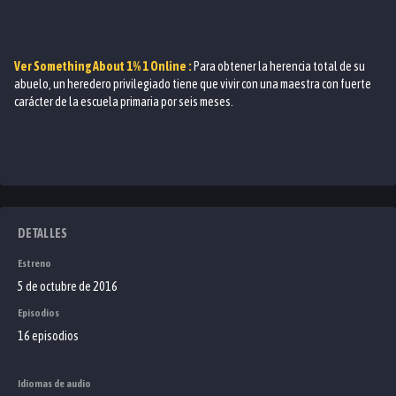
Ver
Something About 1% 1
Online :
Para obtener la herencia total de su
abuelo, un heredero privilegiado tiene que vivir con una maestra con fuerte
carácter de la escuela primaria por seis meses.
DETALLES
Estreno
5 de octubre de 2016
Episodios
16 episodios
Idiomas de audio