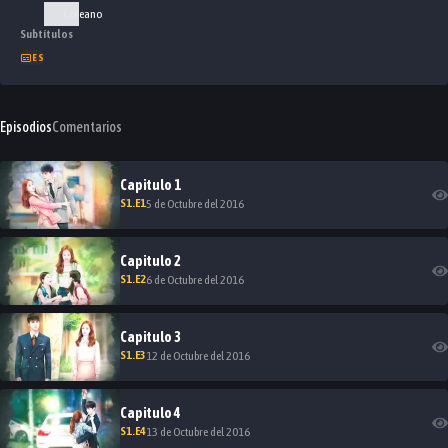
Coreano
Subtítulos
ES
Episodios
Comentarios
Capitulo
1
S
1
.E
1
5 de Octubre del 2016
Capitulo
2
S
1
.E
2
6 de Octubre del 2016
Capitulo
3
S
1
.E
3
12 de Octubre del 2016
Capitulo
4
S
1
.E
4
13 de Octubre del 2016