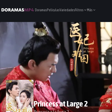
Doramas
Películas
Variedades
Filtros
Más
Princess at Large 2
Princesa a la fuga 2