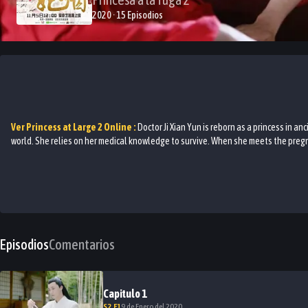
2020 · 15 Episodios
Ver
Princess at Large 2
Online :
Doctor Ji Xian Yun is reborn as a princess in 
world. She relies on her medical knowledge to survive. When she meets the pregn
Episodios
Comentarios
Capitulo
1
S
2
.E
1
9 de Enero del 2020