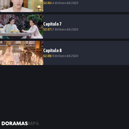
S
2
.E
6
16 de Enero del 2020
Capitulo
7
S
2
.E
7
17 de Enero del 2020
Capitulo
8
S
2
.E
8
20 de Enero del 2020