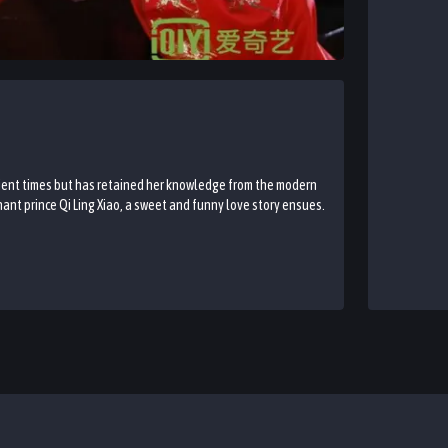
ancient times but has retained her knowledge from the modern
ant prince Qi Ling Xiao, a sweet and funny love story ensues.