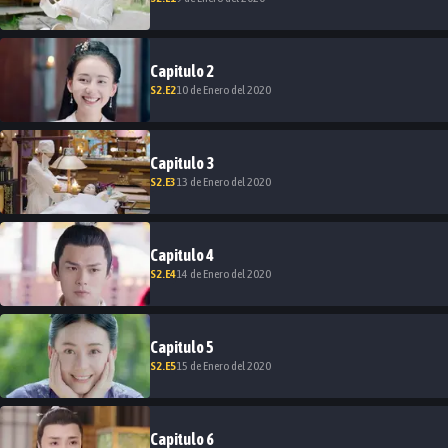
Capitulo
2
S
2
.E
2
10 de Enero del 2020
Capitulo
3
S
2
.E
3
13 de Enero del 2020
Capitulo
4
S
2
.E
4
14 de Enero del 2020
Capitulo
5
S
2
.E
5
15 de Enero del 2020
Capitulo
6