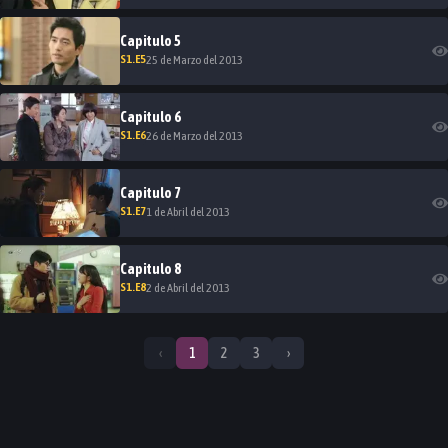
Capitulo
5
S
1
.E
5
25 de Marzo del 2013
Capitulo
6
S
1
.E
6
26 de Marzo del 2013
Capitulo
7
S
1
.E
7
1 de Abril del 2013
Capitulo
8
S
1
.E
8
2 de Abril del 2013
‹
1
2
3
›