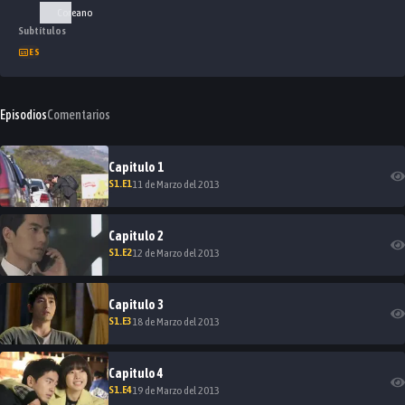
Coreano
Subtítulos
ES
Episodios
Comentarios
Capitulo
1
S
1
.E
1
11 de Marzo del 2013
Capitulo
2
S
1
.E
2
12 de Marzo del 2013
Capitulo
3
S
1
.E
3
18 de Marzo del 2013
Capitulo
4
S
1
.E
4
19 de Marzo del 2013