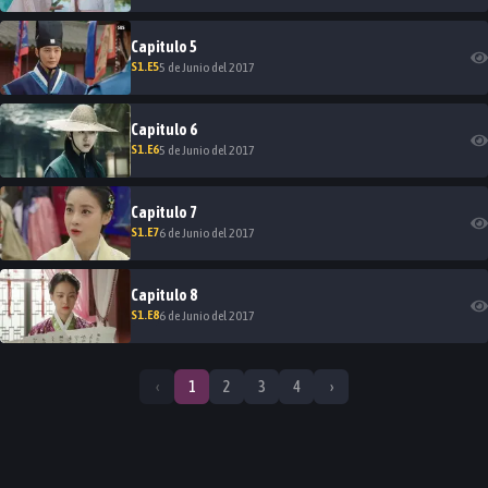
Capitulo
5
S
1
.E
5
5 de Junio del 2017
Capitulo
6
S
1
.E
6
5 de Junio del 2017
Capitulo
7
S
1
.E
7
6 de Junio del 2017
Capitulo
8
S
1
.E
8
6 de Junio del 2017
‹
1
2
3
4
›