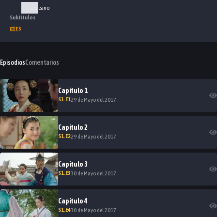
Coreano
Subtítulos
ES
Episodios
Comentarios
Capitulo
1
S
1
.E
1
29 de Mayo del 2017
Capitulo
2
S
1
.E
2
29 de Mayo del 2017
Capitulo
3
S
1
.E
3
30 de Mayo del 2017
Capitulo
4
S
1
.E
4
30 de Mayo del 2017