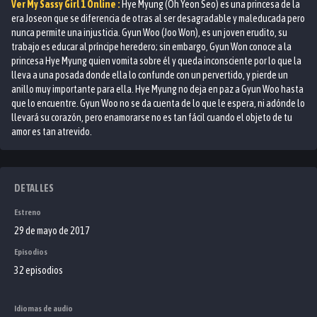
Ver
My Sassy Girl 1
Online :
Hye Myung (Oh Yeon Seo) es una princesa de la
era Joseon que se diferencia de otras al ser desagradable y maleducada pero
nunca permite una injusticia. Gyun Woo (Joo Won), es un joven erudito, su
trabajo es educar al príncipe heredero; sin embargo, Gyun Won conoce a la
princesa Hye Myung quien vomita sobre él y queda inconsciente por lo que la
lleva a una posada donde ella lo confunde con un pervertido, y pierde un
anillo muy importante para ella. Hye Myung no deja en paz a Gyun Woo hasta
que lo encuentre. Gyun Woo no se da cuenta de lo que le espera, ni adónde lo
llevará su corazón, pero enamorarse no es tan fácil cuando el objeto de tu
amor es tan atrevido.
DETALLES
Estreno
29 de mayo de 2017
Episodios
32 episodios
Idiomas de audio