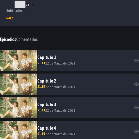
Mandarín
Subtítulos
ES
Episodios
Comentarios
Capitulo
1
S
1
.E
1
22 de Marzo del 2021
Capitulo
2
S
1
.E
2
22 de Marzo del 2021
Capitulo
3
S
1
.E
3
22 de Marzo del 2021
Capitulo
4
S
1
.E
4
22 de Marzo del 2021