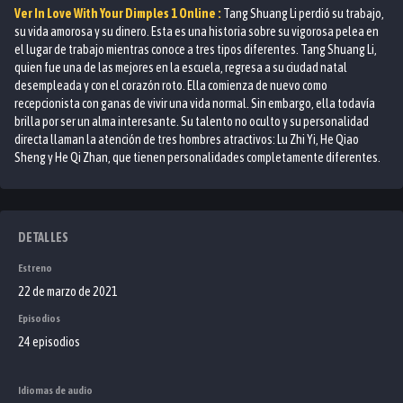
Ver
In Love With Your Dimples 1
Online :
Tang Shuang Li perdió su trabajo,
su vida amorosa y su dinero. Esta es una historia sobre su vigorosa pelea en
el lugar de trabajo mientras conoce a tres tipos diferentes. Tang Shuang Li,
quien fue una de las mejores en la escuela, regresa a su ciudad natal
desempleada y con el corazón roto. Ella comienza de nuevo como
recepcionista con ganas de vivir una vida normal. Sin embargo, ella todavía
brilla por ser un alma interesante. Su talento no oculto y su personalidad
directa llaman la atención de tres hombres atractivos: Lu Zhi Yi, He Qiao
Sheng y He Qi Zhan, que tienen personalidades completamente diferentes.
DETALLES
Estreno
22 de marzo de 2021
Episodios
24 episodios
Idiomas de audio