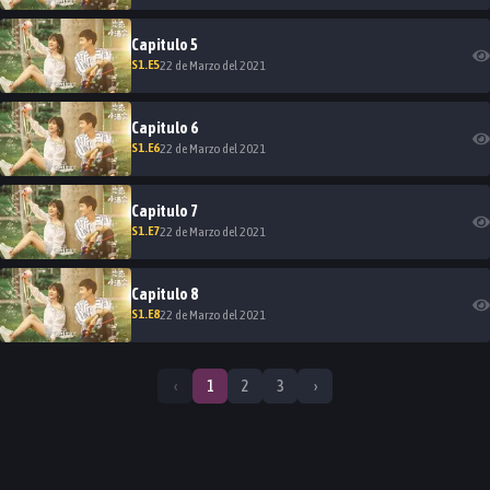
Capitulo
5
S
1
.E
5
22 de Marzo del 2021
Capitulo
6
S
1
.E
6
22 de Marzo del 2021
Capitulo
7
S
1
.E
7
22 de Marzo del 2021
Capitulo
8
S
1
.E
8
22 de Marzo del 2021
‹
1
2
3
›