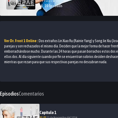
2014 · 10 Episodios
Ver
Dr. Frost 1
Online :
Dos extraños Lin Xiao Ru (Rainie Yang) y Song Jie Xiu (
parejas y son rechazados el mismo día. Deciden que la mejor forma de hacer fre
emborrachándose mucho. Durante las 24 horas que pasan borrachos estos dos ex
ellos dos. Al día siguiente cuando por fin se encuentran sobrios deciden deshac
mientras que rezan para que sus respectivas parejas no descubran nada.
Episodios
Comentarios
Capitulo
1
S
1
.E
1
23 de Noviembre del 2014