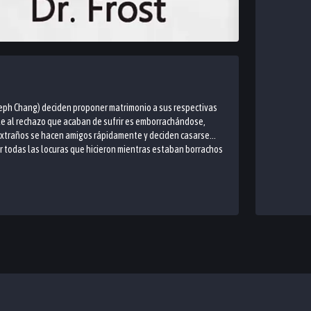
Joseph Chang) deciden proponer matrimonio a sus respectivas
nte al rechazo que acaban de sufrir es emborrachándose,
traños se hacen amigos rápidamente y deciden casarse...
er todas las locuras que hicieron mientras estaban borrachos