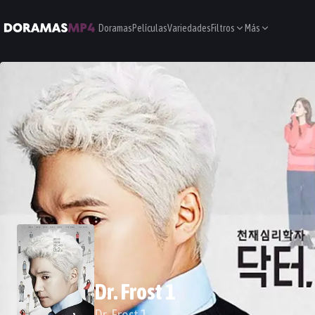
Doramas
Películas
Variedades
Filtros
Más
Dr. Frost 1
Dr. Frost 1