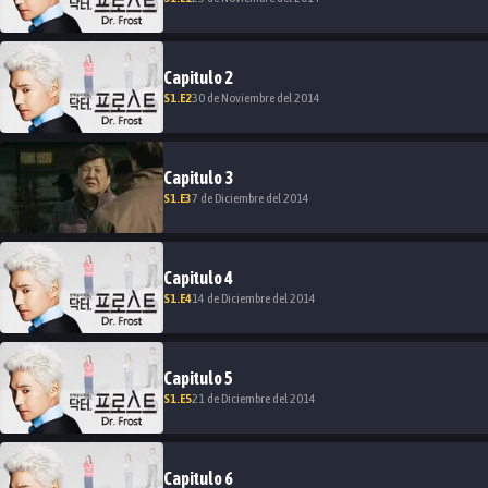
Capitulo
2
S
1
.E
2
30 de Noviembre del 2014
Capitulo
3
S
1
.E
3
7 de Diciembre del 2014
Capitulo
4
S
1
.E
4
14 de Diciembre del 2014
Capitulo
5
S
1
.E
5
21 de Diciembre del 2014
Capitulo
6