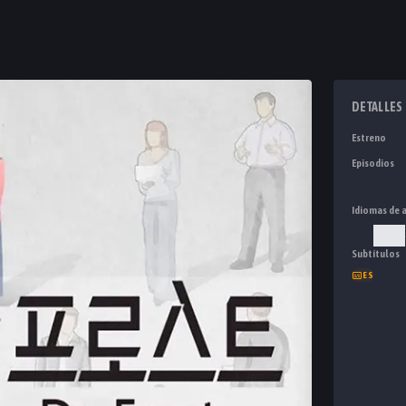
DETALLES
Estreno
Episodios
Idiomas de 
Cor
Subtítulos
ES