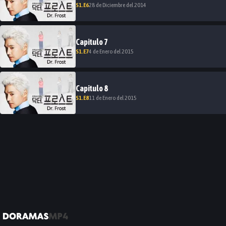
S
1
.E
6
28 de Diciembre del 2014
Capitulo
7
S
1
.E
7
4 de Enero del 2015
Capitulo
8
S
1
.E
8
11 de Enero del 2015