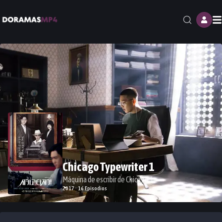
M
Chicago Typewriter 1
Máquina de escribir de Chicago 1
2017 · 16 Episodios