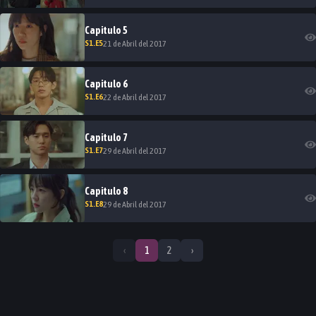
Capitulo
5
S
1
.E
5
21 de Abril del 2017
Capitulo
6
S
1
.E
6
22 de Abril del 2017
Capitulo
7
S
1
.E
7
29 de Abril del 2017
Capitulo
8
S
1
.E
8
29 de Abril del 2017
‹
1
2
›