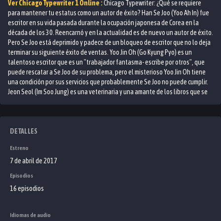
Ver
Chicago Typewriter 1
Online :
Chicago Typewriter: ¿Qué se requiere
para mantener tu estatus como un autor de éxito? Han Se Joo (Yoo Ah In) fue
escritor en su vida pasada durante la ocupación japonesa de Corea en la
década de los 30. Reencarnó y en la actualidad es de nuevo un autor de éxito.
Pero Se Joo está deprimido y padece de un bloqueo de escritor que no lo deja
terminar su siguiente éxito de ventas. Yoo Jin Oh (Go Kyung Pyo) es un
talentoso escritor que es un "trabajador fantasma- escribe por otros", que
puede rescatar a Se Joo de su problema, pero el misterioso Yoo Jin Oh tiene
una condición por sus servicios que probablemente Se Joo no puede cumplir.
Jeon Seol (Im Soo Jung) es una veterinaria y una amante de los libros que se
convierte en una feroz detractora del sobrevalorado Se Joo. ¿Se Joo podrá
producir otro éxito de ventas bajo estas difíciles circunstancias?
DETALLES
Estreno
7 de abril de 2017
Episodios
16 episodios
Idiomas de audio