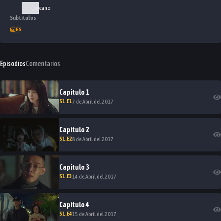
Coreano
Subtítulos
ES
Episodios
Comentarios
Capitulo
1
S
1
.E
1
7 de Abril del 2017
Capitulo
2
S
1
.E
2
8 de Abril del 2017
Capitulo
3
S
1
.E
3
14 de Abril del 2017
Capitulo
4
S
1
.E
4
15 de Abril del 2017