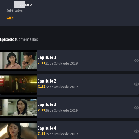
Coreano
Subtítulos
ES
Episodios
Comentarios
Capitulo
1
S
1
.E
1
21 de Octubre del 2019
Capitulo
2
S
1
.E
2
22 de Octubre del 2019
Capitulo
3
S
1
.E
3
28 de Octubre del 2019
Capitulo
4
S
1
.E
4
29 de Octubre del 2019