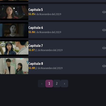
Capitulo
5
S
1
.E
5
4 de Noviembre del 2019
Capitulo
6
S
1
.E
6
5 de Noviembre del 2019
Capitulo
7
S
1
.E
7
11 de Noviembre del 2019
Capitulo
8
S
1
.E
8
12 de Noviembre del 2019
‹
1
2
›