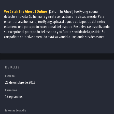
Ver
Catch The Ghost 1
Online :
[Catch The Ghost] Yoo Ryung es una
detective novata. Su hermana gemela con autismo ha desaparecido. Para
encontrar a su hermana, Yoo Ryung aplica al equipo de la policía del metro,
ella tiene una percepción excepcional del espacio. Resuelve casos utilizando
su excepcional percepción del espacio y su fuerte sentido de la justicia. Su
compañero detective a menudo está salvandola limpiando sus desastres.
DETALLES
Estreno
21 de octubre de 2019
Episodios
16 episodios
Idiomas de audio