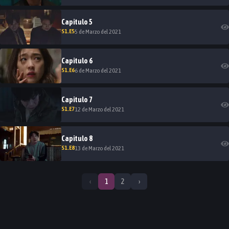
Capitulo
5
S
1
.E
5
5 de Marzo del 2021
Capitulo
6
S
1
.E
6
6 de Marzo del 2021
Capitulo
7
S
1
.E
7
12 de Marzo del 2021
Capitulo
8
S
1
.E
8
13 de Marzo del 2021
‹
1
2
›