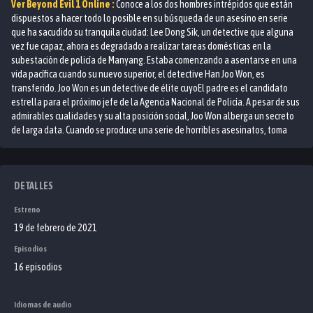
Ver
Beyond Evil 1
Online :
Conoce a los dos hombres intrépidos que están
dispuestos a hacer todo lo posible en su búsqueda de un asesino en serie
que ha sacudido su tranquila ciudad: Lee Dong Sik, un detective que alguna
vez fue capaz, ahora es degradado a realizar tareas domésticas en la
subestación de policía de Manyang. Estaba comenzando a asentarse en una
vida pacífica cuando su nuevo superior, el detective Han Joo Won, es
transferido. Joo Won es un detective de élite cuyoEl padre es el candidato
estrella para el próximo jefe de la Agencia Nacional de Policía. A pesar de sus
admirables cualidades y su alta posición social, Joo Won alberga un secreto
de larga data. Cuando se produce una serie de horribles asesinatos, toma
forma un patrón que recuerda extrañamente a algunos fríos casos de
asesinatos en serie de 20 años antes. Dong Sik y Joo Won se unen y prometen
detener en seco a este vicioso culpable. A medida que avanza su
investigación, se ven obligados a mirar más profundamente de lo que sugiere
DETALLES
la evidencia, cuestionando la culpabilidad de todos los que rodean el caso,
Estreno
incluido el suyo.
19 de febrero de 2021
Episodios
16 episodios
Idiomas de audio