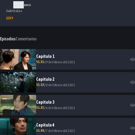
Coreano
Subtítulos
ES
Episodios
Comentarios
Capitulo
1
S
1
.E
1
19 de Febrero del 2021
Capitulo
2
S
1
.E
2
20 de Febrero del 2021
Capitulo
3
S
1
.E
3
26 de Febrero del 2021
Capitulo
4
S
1
.E
4
27 de Febrero del 2021