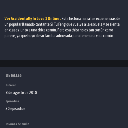
Ver
Accidentally In Love 1
Online :
Esta historia narra las experiencias de
un popular llamado cantante Si Tu Feng que vuelve a la escuela y se sienta
en clases junto a una chica común. Pero esa chica no es tan común como
parece, ya que huyó de su familia adinerada para tener una vida común.
DETALLES
Estreno
8 de agosto de 2018
Episodios
30 episodios
Idiomas de audio