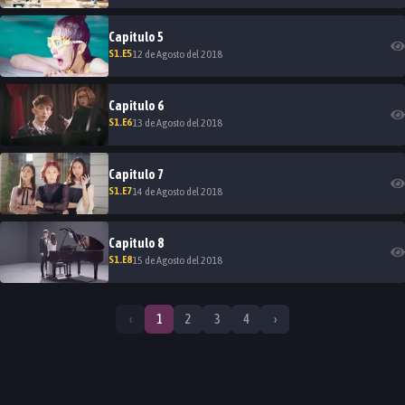
Capitulo
5
S
1
.E
5
12 de Agosto del 2018
Capitulo
6
S
1
.E
6
13 de Agosto del 2018
Capitulo
7
S
1
.E
7
14 de Agosto del 2018
Capitulo
8
S
1
.E
8
15 de Agosto del 2018
‹
1
2
3
4
›