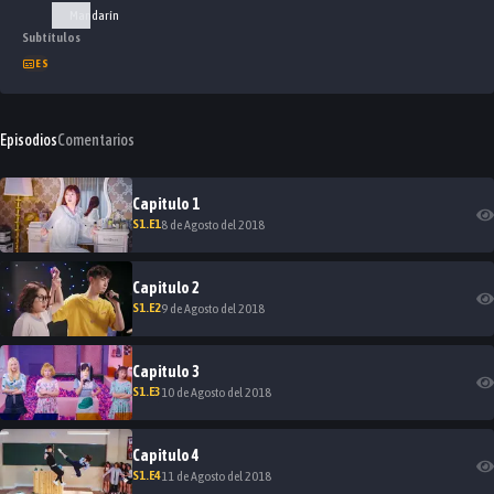
Mandarín
Subtítulos
ES
Episodios
Comentarios
Capitulo
1
S
1
.E
1
8 de Agosto del 2018
Capitulo
2
S
1
.E
2
9 de Agosto del 2018
Capitulo
3
S
1
.E
3
10 de Agosto del 2018
Capitulo
4
S
1
.E
4
11 de Agosto del 2018