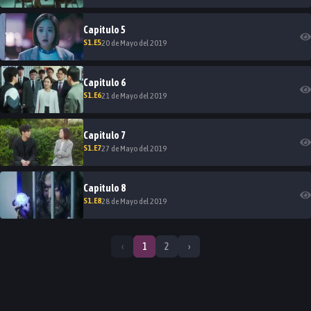
Capitulo
5
S
1
.E
5
20 de Mayo del 2019
Capitulo
6
S
1
.E
6
21 de Mayo del 2019
Capitulo
7
S
1
.E
7
27 de Mayo del 2019
Capitulo
8
S
1
.E
8
28 de Mayo del 2019
‹
1
2
›