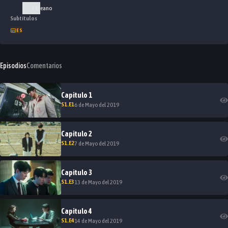
Coreano
Subtítulos
ES
Episodios
Comentarios
Capitulo
1
S
1
.E
1
6 de Mayo del 2019
Capitulo
2
S
1
.E
2
7 de Mayo del 2019
Capitulo
3
S
1
.E
3
13 de Mayo del 2019
Capitulo
4
S
1
.E
4
14 de Mayo del 2019