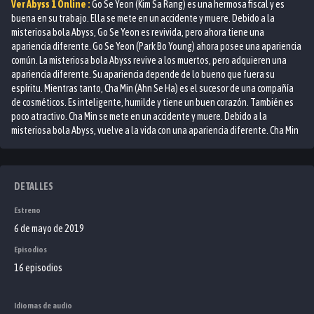
Ver
Abyss 1
Online :
Go Se Yeon (Kim Sa Rang) es una hermosa fiscal y es
buena en su trabajo. Ella se mete en un accidente y muere. Debido a la
misteriosa bola Abyss, Go Se Yeon es revivida, pero ahora tiene una
apariencia diferente. Go Se Yeon (Park Bo Young) ahora posee una apariencia
común. La misteriosa bola Abyss revive a los muertos, pero adquieren una
apariencia diferente. Su apariencia depende de lo bueno que fuera su
espíritu. Mientras tanto, Cha Min (Ahn Se Ha) es el sucesor de una compañía
de cosméticos. Es inteligente, humilde y tiene un buen corazón. También es
poco atractivo. Cha Min se mete en un accidente y muere. Debido a la
misteriosa bola Abyss, vuelve a la vida con una apariencia diferente. Cha Min
(Ahn Hyo Seob) ahora tiene una apariencia hermosa. Go Se Yeon comienza a
trabajar como abogado en un bufete de abogados. Cha Min comienza a
trabajar para Go Se Yeon en el bufete de abogados.
DETALLES
Estreno
6 de mayo de 2019
Episodios
16 episodios
Idiomas de audio