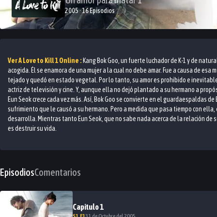
2005 · 16 Episodios
Ver
A Love to Kill 1
Online :
Kang Bok Goo, un fuerte luchador de K-1 y de natura
acogida. Él se enamora de una mujer a la cual no debe amar. Fue a causa de esa
tejado y quedó en estado vegetal. Por lo tanto, su amor es prohibido e inevitab
actriz de televisión y cine. Y, aunque ella no dejó plantado a su hermano a prop
Eun Seok crece cada vez más. Así, Bok Goo se convierte en el guardaespaldas de Eu
sufrimiento que le causó a su hermano. Pero a medida que pasa tiempo con ella, 
desarrolla. Mientras tanto Eun Seok, que no sabe nada acerca de la relación de s
es destruir su vida.
Episodios
Comentarios
Capitulo
1
S
1
.E
1
31 de Octubre del 2005