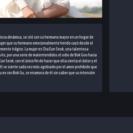
leza dinámica, se crió con su hermano mayor en un hogar de
 mujer que su hermano emocionalmente herido cayó desde el
lemente trágico. La mujer es Cha Eun Seok, una talentosa
ósito, por una serie de malentendidos el odio de Bok Goo hacia
n Seok, con el único fin de hacer que ella sienta el dolor y el
él se siente cada vez más agobiado por el amor prohibido que
u ex con Bok Gu, se enamora de él sin saber que su intención