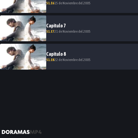
S
1
.E
6
15 de Noviembre del 2005
Capitulo
7
S
1
.E
7
21 de Noviembre del 2005
Capitulo
8
S
1
.E
8
22 de Noviembre del 2005