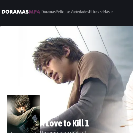
Doramas
Películas
Variedades
Filtros
Más
A Love to Kill 1
Un amor para matar 1