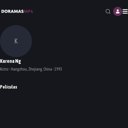
M
K
Karena Ng
Actriz • Hangzhou, Zhejiang, China • 1993
Películas
Bounty Hunters
PELÍCULA