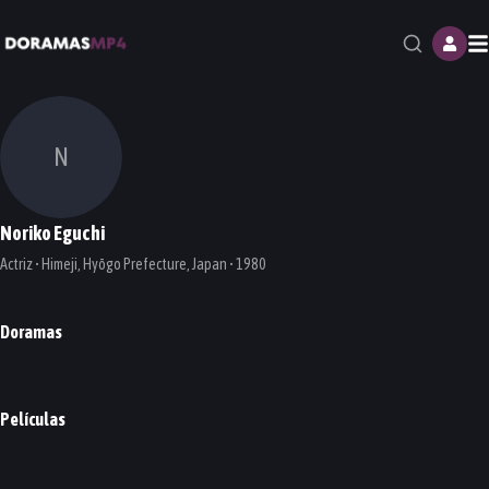
M
N
Noriko Eguchi
Actriz • Himeji, Hyōgo Prefecture, Japan • 1980
Doramas
Silent Truth
DORAMA
Películas
My Girlfriend is a Serial Killer
PELÍCULA