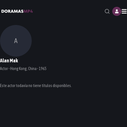
M
A
Alan Mak
Actor • Hong Kong, China • 1965
Este actor todavía no tiene títulos disponibles.