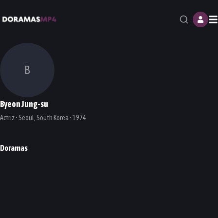
M
B
Byeon Jung-su
Actriz • Seoul, South Korea • 1974
Doramas
Genesis
Melancholia
Pasta
Touch
DORAMA
DORAMA
DORAMA
DORAMA