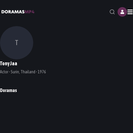
M
T
Tony Jaa
Actor • Surin, Thailand • 1976
Doramas
Detective Chinatown
DORAMA