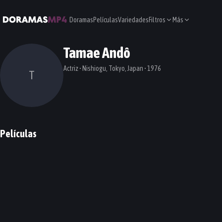
Doramas
Películas
Variedades
Filtros
Más
Tamae Andô
Actriz • Nishiogu, Tokyo, Japan • 1976
T
Películas
Taste and Tears
Side Job
PELÍCULA
PELÍCULA