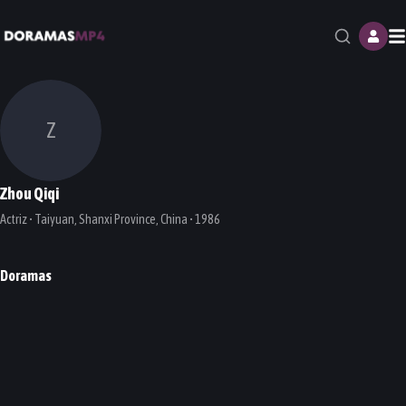
M
Z
Zhou Qiqi
Actriz • Taiyuan, Shanxi Province, China • 1986
Doramas
Dream Garden
Find Yourself
The Interpreter
DORAMA
DORAMA
DORAMA