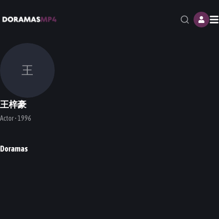
M
王
王梓豪
Actor • 1996
Doramas
Falling Into Your Smile
Go Go Squid 2: Dt.Appledog's Time
DORAMA
DORAMA