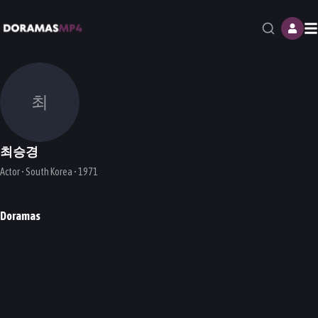
M
최
최승경
Actor • South Korea • 1971
Doramas
My Lawyer, Mr. Jo
Healer
It's Okay, That's Love
DORAMA
DORAMA
DORAMA