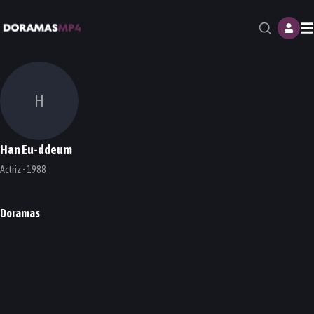
M
H
Han Eu-ddeum
Actriz • 1988
Doramas
Valid Love
Celebrity
Nevertheless
DORAMA
DORAMA
DORAMA