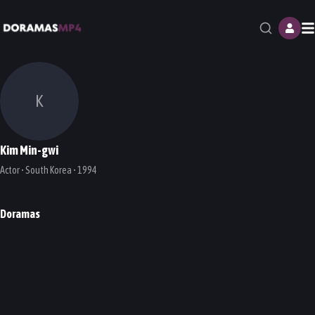
M
K
Kim Min-gwi
Actor • South Korea • 1994
Doramas
Narco-Saints
Nevertheless
LUCA: The Beginning
DORAMA
DORAMA
DORAMA