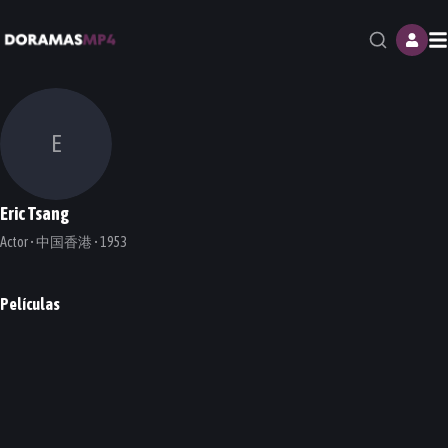
M
E
Eric Tsang
Actor • 中国香港 • 1953
Películas
Kung Fu Yoga
Tiger Robbers
Monster Hunt 2
Monster Hunt
The Village Of No Return
PELÍCULA
PELÍCULA
PELÍCULA
PELÍCULA
PELÍCULA