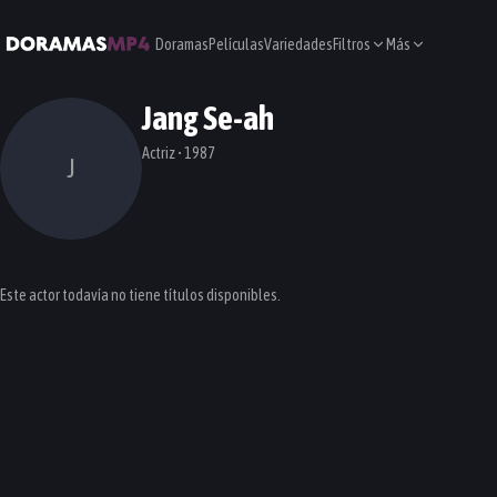
Doramas
Películas
Variedades
Filtros
Más
Jang Se-ah
Actriz • 1987
J
Este actor todavía no tiene títulos disponibles.