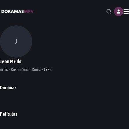
M
J
Jeon Mi-do
Actriz • Busan, South Korea • 1982
Doramas
Connection
Thirty-Nine
Hospital Playlist
DORAMA
DORAMA
DORAMA
Películas
Metamorphosis
PELÍCULA