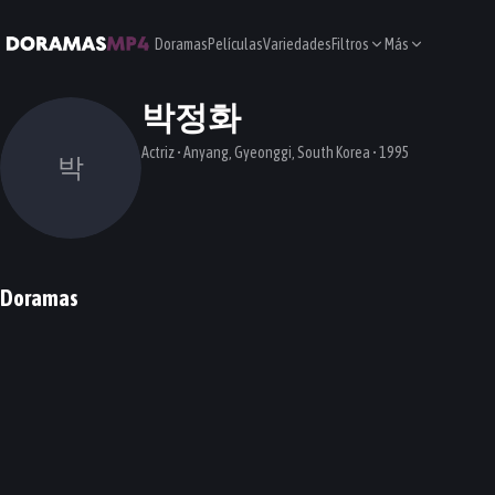
Doramas
Películas
Variedades
Filtros
Más
박정화
Actriz • Anyang, Gyeonggi, South Korea • 1995
박
Doramas
Between Him and Her
One the Woman
DORAMA
DORAMA