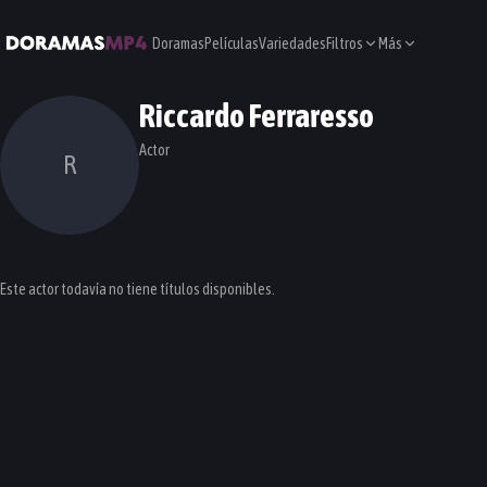
Doramas
Películas
Variedades
Filtros
Más
Riccardo Ferraresso
Actor
R
Este actor todavía no tiene títulos disponibles.