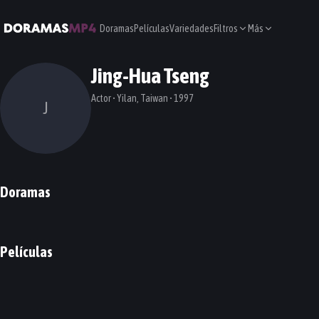
Doramas
Películas
Variedades
Filtros
Más
Jing-Hua Tseng
Actor • Yilan, Taiwan • 1997
J
Doramas
Had I Not Seen the Sun
I Am Married...But!
DORAMA
DORAMA
Películas
Hello Ghost!
Your Name Engraved Herein
PELÍCULA
PELÍCULA