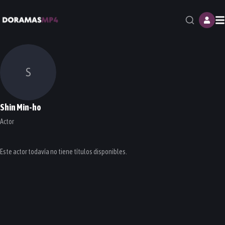
M
S
Shin Min-ho
Actor
Este actor todavía no tiene títulos disponibles.