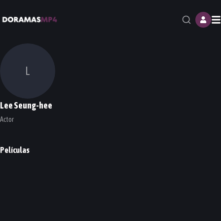
M
L
Lee Seung-hee
Actor
Películas
My Puppy
The Divine Fury
PELÍCULA
PELÍCULA