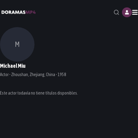
M
M
Michael Miu
Actor • Zhoushan, Zhejiang, China • 1958
Este actor todavía no tiene títulos disponibles.