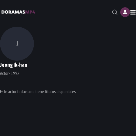
M
J
Jeong Ik-han
Actor • 1992
Este actor todavía no tiene títulos disponibles.