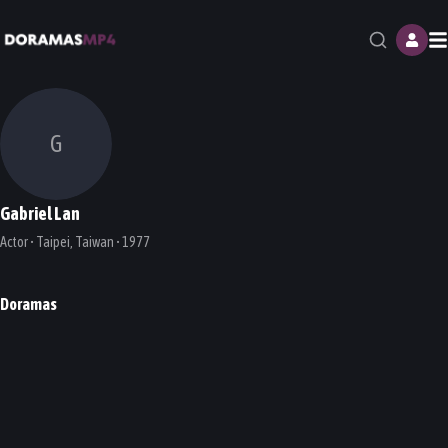
M
G
Gabriel Lan
Actor • Taipei, Taiwan • 1977
Doramas
Single Ladies Senior
DORAMA