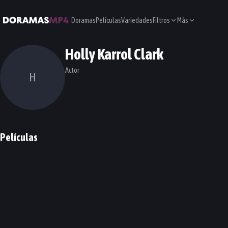
Doramas
Películas
Variedades
Filtros
Más
Holly Karrol Clark
Actor
H
Películas
Seducing Mr. Perfect
PELÍCULA