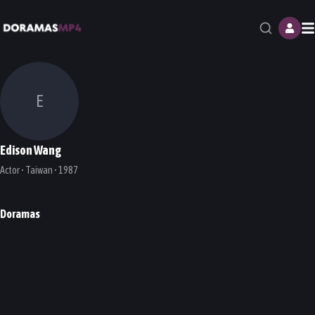
M
E
Edison Wang
Actor • Taiwan • 1987
Doramas
Single Ladies Senior
DORAMA