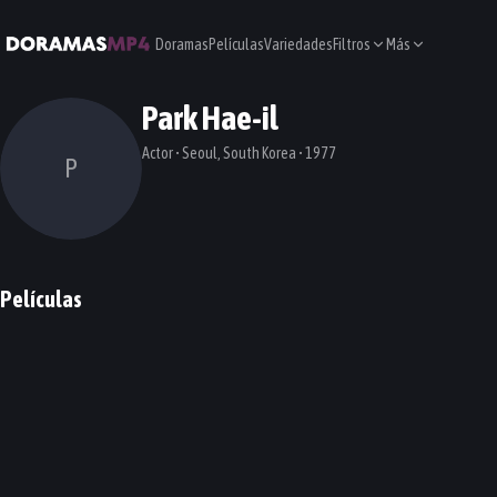
Doramas
Películas
Variedades
Filtros
Más
Park Hae-il
Actor • Seoul, South Korea • 1977
P
Películas
High Society
The Host
Moss
A Muse
PELÍCULA
PELÍCULA
PELÍCULA
PELÍCULA