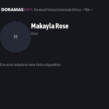
Doramas
Películas
Variedades
Filtros
Más
Makayla Rose
Actor
M
Este actor todavía no tiene títulos disponibles.