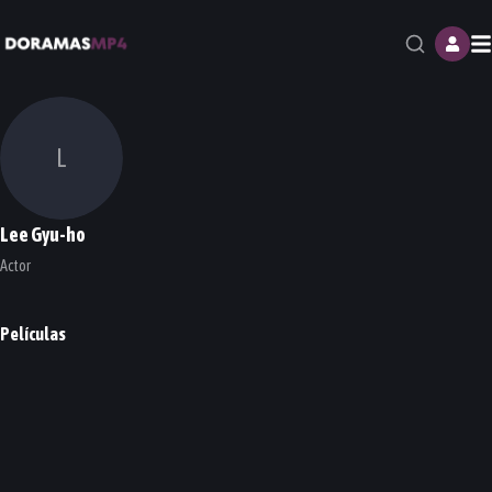
M
L
Lee Gyu-ho
Actor
Películas
Once Upon a Time in High School
PELÍCULA