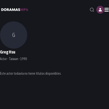
M
G
Greg Hsu
Actor • Taiwan • 1990
Este actor todavía no tiene títulos disponibles.