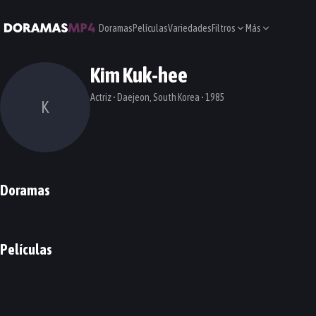
Doramas
Películas
Variedades
Filtros
Más
Kim Kuk-hee
Actriz • Daejeon, South Korea • 1985
K
Doramas
Family Matters
HIDE
DORAMA
DORAMA
Películas
Dark Nuns
Tune in for Love
PELÍCULA
PELÍCULA