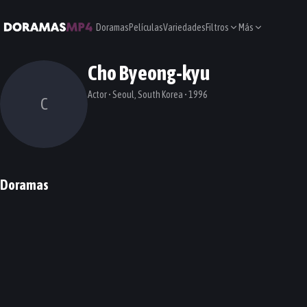
Doramas
Películas
Variedades
Filtros
Más
Cho Byeong-kyu
Actor • Seoul, South Korea • 1996
C
Doramas
SKY Castle
The Uncanny Counter
DORAMA
DORAMA